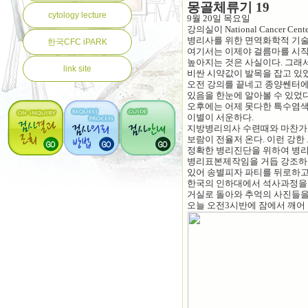
몽골체류기
19
cytology lecture
9월 20일 목요일
강의실이
National Cance
병리사를 위한 면역화학적 기술
한국CFC iPARK
여기서는 이제야 걸름마를 시작
높아지는 것은 사실이다. 그래
link site
비싼 시약값이 발목을 잡고 있
오전 강의를 끝네고 종양쎈터에
있음을 한눈에 알아볼 수 있었다
오후에는 어제 못다한 특수염색
이별이 서운하다.
지방병리의사 수련때와 마찬가
보람이 전율저 온다
. 이런 강
정확한 병리진단을 위하여 병리
병리표본제작임을 거듭 강조하
있어 송별피자 파티를 뒤로하고
한국의 인하대에서 석사과정을
거실로 돌아와 추억의 사진들을
오늘 오전
3시반에 잠에서 깨어 