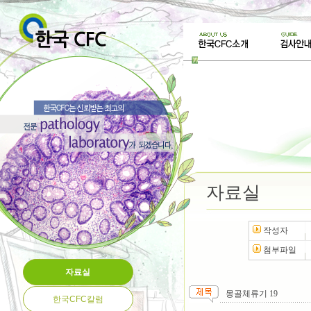
자료실
작성자
첨부파일
자료실
몽골체류기 19
한국CFC칼럼