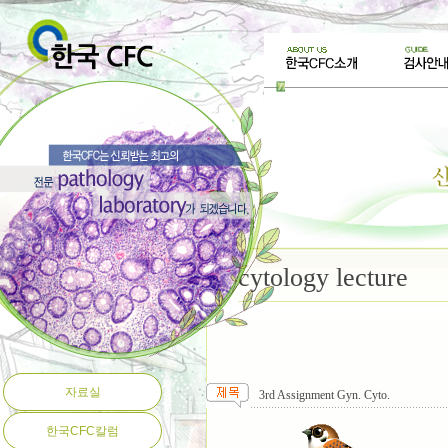
cytology lecture
자료실
3rd Assignment Gyn. Cyto.
한국CFC칼럼