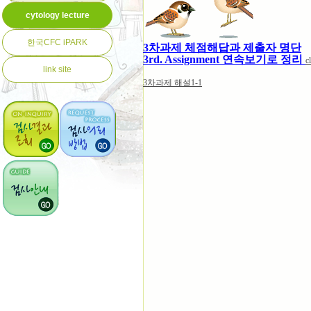
cytology lecture
한국CFC iPARK
3차과제 체점해답과 제출자 명단
3rd. Assignment 연속보기로 정리
c
link site
3차과제 해설1-1