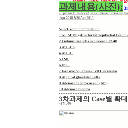
문제에는 아래의 선택예제가 없으니 
과제내용(사진):
3
75 photos | 0 views | Add a comment? items are f
Apr 2010 &26 Apr 2010.
Select Your Interpretation:
1.NILM: Negative for Intraepithelial Lesion
2.Endometrial cells in a woman >= 40
3.ASC-US
4.ASC-H
5.LSIL
6.HSIL
7.Invasive Squamous Cell Carcinoma
8.Atypical glandular Cells
9.Adenocarcinoma in situ (AIS)
10.Adenocarcinoma
****************************************
3차과제의 Case별 
사진0464