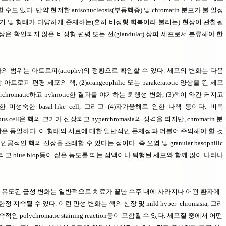
도 있다. 만약 현저한 anisonucleosis(부동핵증) 및 chromatin 분포가 불 일정
기 및 형태가 다양하게 존재하는(흔히 비정형 회복이라 불리는) 현상이 관찰될
은 확인되지 않은 비정형 편평 또는 선(glandular) 상피 세포로서 분류해야 한
 범위는 아트로피(atrophy)의 정황으로 확인할 수 있다. 세포의 변화는 다음
 아트로피 편평 세포의 핵, (2)orangeophilic 또는 parakeratotic 양상을 띈 세포
rchromatic하고 pyknotic한 결과를 야기하는 퇴행성 변화, (3)핵이 약간 커지고
atic한 미성숙한 basal-like cell, 그리고 (4)자가융해로 인한 나핵 등이다. 비록
uamous cell은 핵의 크기가 신장되고 hyperchromasia의 성격을 띄지만, chromatin 분
윤곽은 동일하다. 이 형태의 시료에 대한 일반적인 문제점과 더불어 주의해야 할 것
공적인 핵의 신장을 초래할 수 있다는 점이다. 즉 오염 및 granular basophilic
d, 그리고 blue blop등이 짙은 농도를 띄는 점액이나 퇴행된 세포와 함께 많이 나타나
유도된 급성 변화는 일반적으로 치료가 끝난 수주 내에 사라지나 어떤 환자에
 지속될 수 있다. 이런 만성 변화는 핵의 신장 및 mild hyper- chromasia, 그리
인 polychromatic staining reaction등이 포함될 수 있다. 세포질 중에서 어떤