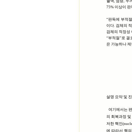
혈액, 염증, 
75% 이상이 
“판독에 부적
이다. 검체의 
검체의 적정성 
“부적절”로 결
은 가능하나 제
설명 요약 및 
여기에서는 편평 상피
의 회복과정 및
저한 핵인(nuc
에 따라서 핵의 