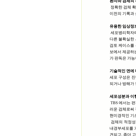
환자와 검체의
정확한 검체 확
이전의 기록과 
유용한 임상정
세포병리학자에
다른 불확실한 
검토 케이스를 
보에서 제공하는
가 판독은 가능
기술적인 면에 
세포 구성은 진
되거나 방해가 될
세포성분과 이행
TBS 에서는 
러운 검체로써 
현미경적인 기
검체의 적정성
내경부세포를 가
견되고, 좀더 