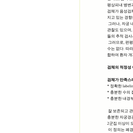
평상피내 병변
검체가 음성검체
지고 있는 경향
그러나, 자궁 
관찰도 있으며,
들의 추적 검사
그러므로, 편평
수는 없다. 따
합하여 환자 개
검체의 적정성 
검체가 만족스
* 정확한 labe
* 충분한 수의
* 충분한 내경
잘 보존되고 관
충분한 자궁경관
2군집 이상이 
이 정의는 폐경