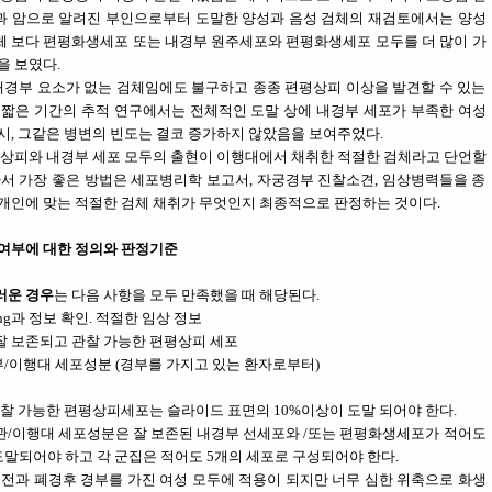
과 암으로 알려진 부인으로부터 도말한 양성과 음성 검체의 재검토에서는 양성
 보다 편평화생세포 또는 내경부 원주세포와 편평화생세포 모두를 더 많이 가
을 보였다.
내경부 요소가 없는 검체임에도 불구하고 종종 편평상피 이상을 발견할 수 있는
 짧은 기간의 추적 연구에서는 전체적인 도말 상에 내경부 세포가 부족한 여성
시, 그같은 병변의 빈도는 결코 증가하지 않았음을 보여주었다.
상피와 내경부 세포 모두의 출현이 이행대에서 채취한 적절한 검체라고 단언할
라서 가장 좋은 방법은 세포병리학 보고서, 자궁경부 진찰소견, 임상병력들을 종
개인에 맞는 적절한 검체 채취가 무엇인지 최종적으로 판정하는 것이다.
여부에 대한 정의와 판정기준
러운 경우
는 다음 사항을 모두 만족했을 때 해당된다.
ling과 정보 확인. 적절한 임상 정보
 잘 보존되고 관찰 가능한 편평상피 세포
부/이행대 세포성분 (경부를 가지고 있는 환자로부터)
찰 가능한 편평상피세포는 슬라이드 표면의 10%이상이 도말 되어야 한다.
/이행대 세포성분은 잘 보존된 내경부 선세포와 /또는 편평화생세포가 적어도
도말되어야 하고 각 군집은 적어도 5개의 세포로 구성되어야 한다.
전과 폐경후 경부를 가진 여성 모두에 적용이 되지만 너무 심한 위축으로 화생