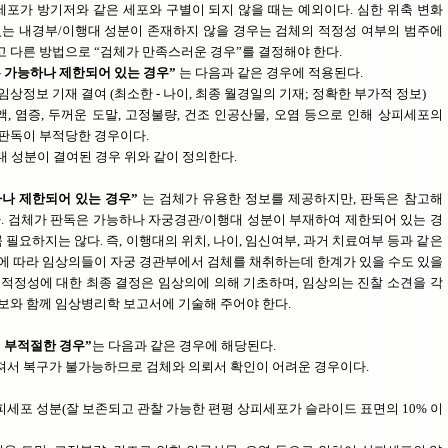
포가 방기저와 같은 세포와 구별이 되지 않을 때는 예외이다. 심한 위축 변화
있는 내경부/이행대 성분이 존재하지 않을 경우는 검체의 적정성 여부의 범주에
 다른 방법으로 “검체가 만족스러운 경우”를 결정해야 한다.
 가능하나 제한되어 있는 경우”
는 다음과 같은 경우에 적용된다.
상정보 기재 결여 (최소한 - 나이, 최종 월경일의 기재; 정확한 부가적 정보)
, 염증, 두꺼운 도말, 고정불량, 건조 인공산물, 오염 등으로 인해 상피세포의
가 판독이 부적당한 경우이다.
 성분이 결여된 경우 위와 같이 정의한다.
나 제한되어 있는 경우”
는 검체가 유용한 정보를 제공하지만, 판독은 참고해
다. 검체가 판독은 가능하나 자궁경관/이행대 성분이 부재하여 제한되어 있는 경
꼭 필요하지는 않다. 즉, 이행대의 위치, 나이, 임신여부, 과거 치료여부 등과 같은
에 따라 임상의들이 자궁 경관부에서 검체를 채취하는데 한계가 있을 수도 있을
 적정성에 대한 최종 결정은 임상의에 의해 기초하며, 임상의는 진찰 소견을 각
보와 함께 임상병리학 보고서에 기술해 주어야 한다.
 부적절한 경우”
는 다음과 같은 경우에 해당된다.
서 복구가 불가능하므로 검체와 의뢰서 확인이 어려운 경우이다.
세포 성분(잘 보존되고 관찰 가능한 편평 상피세포가 슬라이드 표면의 10% 이