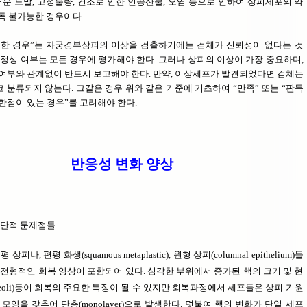
두꺼운 도말, 고정불량, 건조로 인한 인공산물, 오염 등으로 인하여 상피세포의 약
판독 불가능한 경우이다.
절한 경우”는 자궁경부상피의 이상을 검출하기에는 검체가 신뢰성이 없다는 것
적정성 여부는 모든 경우에 평가해야 한다. 그러나 상피의 이상이 가장 중요하며,
여부와 관계없이 반드시 보고해야 한다. 만약, 이상세포가 발견되었다면 검체는
코 분류되지 않는다. 그같은 경우 위와 같은 기준에 기초하여 “만족” 또는 “판독
한점이 있는 경우”를 고려해야 한다.
반응성 변화 양상
진단적 문제점들
나, 편평 화생(squamous metaplastic), 원형 상피(columnal epithelium)들
 전형적인 회복 양상이 포함되어 있다. 심각한 부위에서 증가된 핵의 크기 및 현
leoli)등이 회복의 주요한 특징이 될 수 있지만 회복과정에서 세포들은 상피 기원
모양을 갖추어 단층(monolayer)으로 발생한다. 덧붙여 핵의 변화가 단일 세포