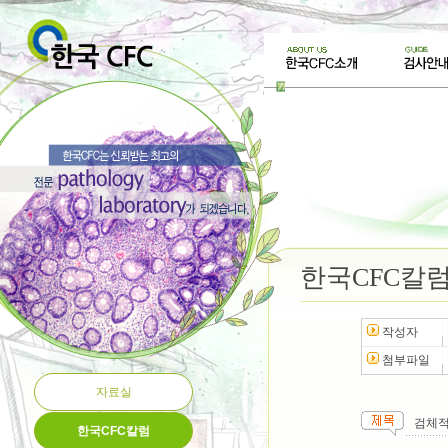
한국CFC칼
작성자
첨부파일
자료실
검체적
한국CFC칼럼