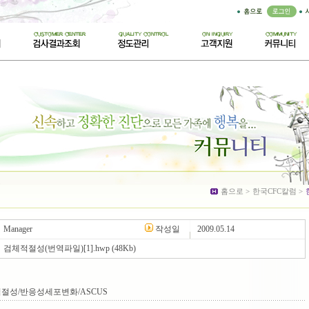
럼
홈으로 >
한국CFC칼럼 >
Manager
작성일
2009.05.14
검체적절성(번역파일)[1].hwp
(48Kb)
절성/반응성세포변화/ASCUS