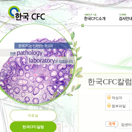
한국CFC칼
작성자
첨부파일
자료실
암센터,
한국CFC칼럼