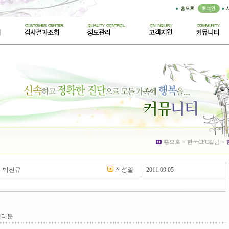
럼
홈으로 >
한국CFC칼럼 >
박진규
작성일
2011.09.05
여러분