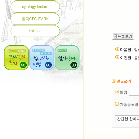
cytology lecture
한국CFC iPARK
link site
다음글
:
암
이전글
:
몽
덧글쓰기
별칭
자동등록방