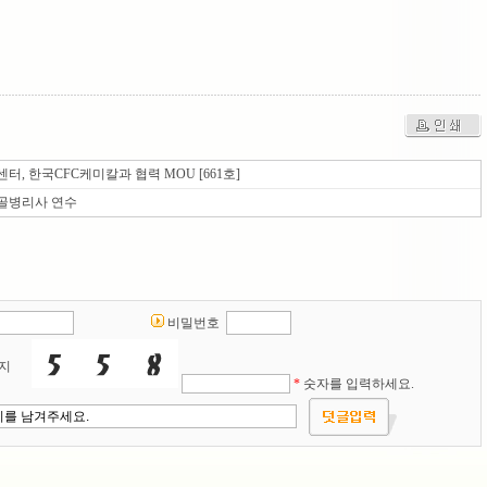
센터, 한국CFC케미칼과 협력 MOU [661호]
골병리사 연수
비밀번호
지
*
숫자를 입력하세요.