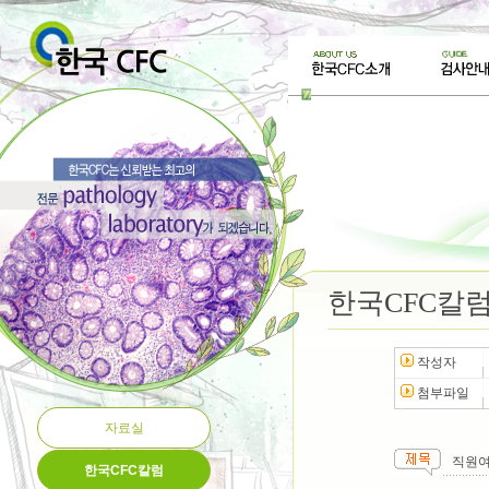
한국CFC칼
작성자
첨부파일
자료실
직원
한국CFC칼럼