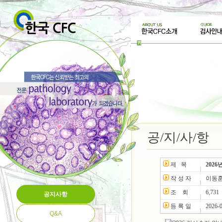
공/지/사/항
제 목
202
작 성 자
이동
조 회
6,731
공지사항
등 록 일
2026-
Q&A