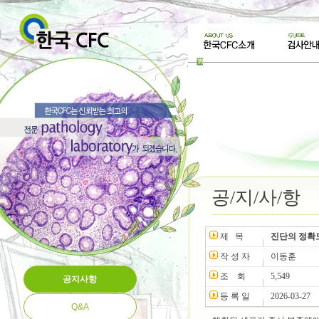
공/지/사/항
제 목
진단의 정확
작 성 자
이동훈
조 회
5,549
공지사항
등 록 일
2026-03-27
Q&A