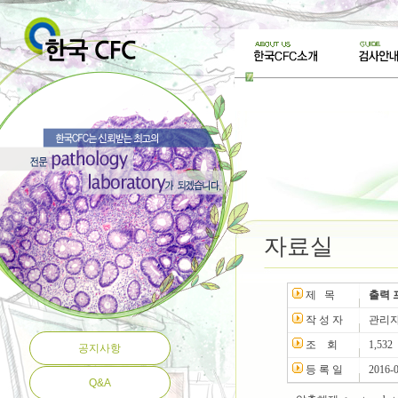
자료실
제 목
출력 프
작 성 자
관리
조 회
1,532
공지사항
등 록 일
2016-
Q&A