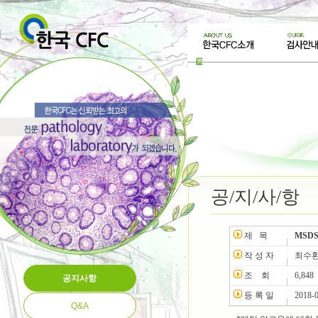
공/지/사/항
제 목
MSDS(
작 성 자
최수
조 회
6,848
공지사항
등 록 일
2018-
Q&A