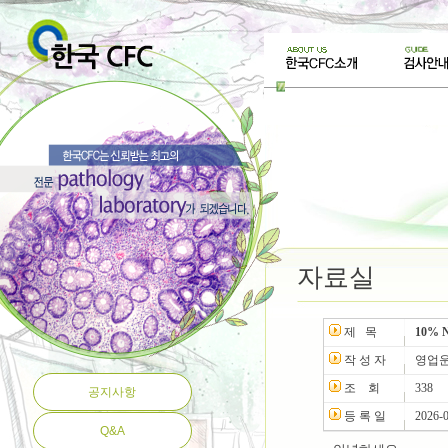
자료실
제 목
10% 
작 성 자
영업
조 회
338
공지사항
등 록 일
2026-
Q&A