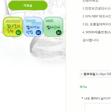
안녕하세요.
자료실
1.안전보건공단시스
2.10% NBF 제
3.단, 포름알데하이
4. MSDS제출번호(
감사합니다.
+ 첨부파일 1 :
10per NB
나도 한마디 남기기!