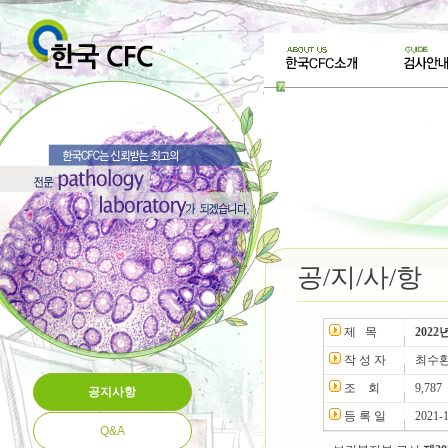
공/지/사/항
제 목
202
작 성 자
최수
조 회
9,787
공지사항
등 록 일
2021-
Q&A