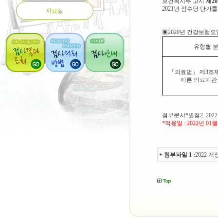
보건복지부 고시
제
20
2021
년 점수당 단가를
자료실
▣
2020
년 건강보험요
유형별 
「
의료법
」
제
3
조
따른 의료기관
첨부문서
*
별첨2
. 2022
*
적용일
: 2022
년
01
+ 첨부파일 1 :
2022 개